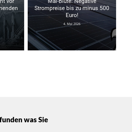
nt vor
Mai-Blüte: Negative
menden
Strompreise bis zu minus 500
Euro!
4. Mai 2026
funden was Sie