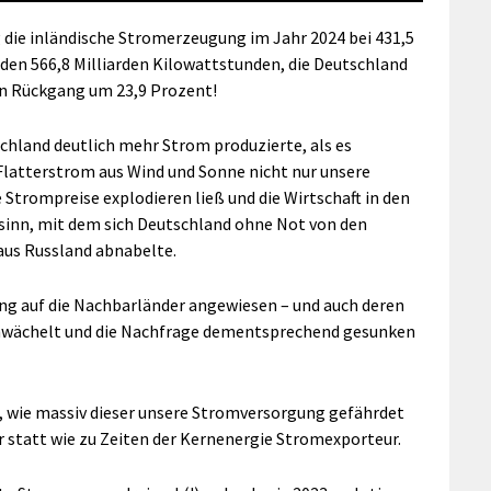
 die inländische Stromerzeugung im Jahr 2024 bei 431,5
 den 566,8 Milliarden Kilowattstunden, die Deutschland
en Rückgang um 23,9 Prozent!
schland deutlich mehr Strom produzierte, als es
 Flatterstrom aus Wind und Sonne nicht nur unsere
 Strompreise explodieren ließ und die Wirtschaft in den
rsinn, mit dem sich Deutschland ohne Not von den
aus Russland abnabelte.
ng auf die Nachbarländer angewiesen – und auch deren
 schwächelt und die Nachfrage dementsprechend gesunken
, wie massiv dieser unsere Stromversorgung gefährdet
r statt wie zu Zeiten der Kernenergie Stromexporteur.