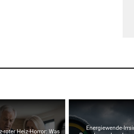
Energiewende-Irrsi
-roter Heiz-Horror: Was