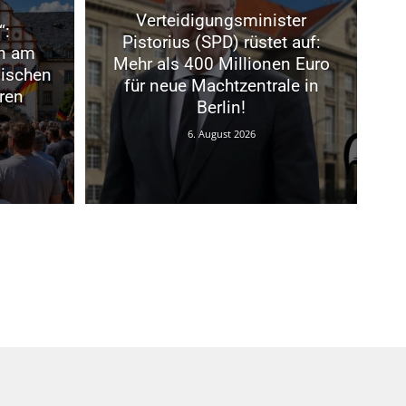
Verteidigungsminister
“:
Pistorius (SPD) rüstet auf:
n am
Mehr als 400 Millionen Euro
ischen
für neue Machtzentrale in
ren
Berlin!
6. August 2026