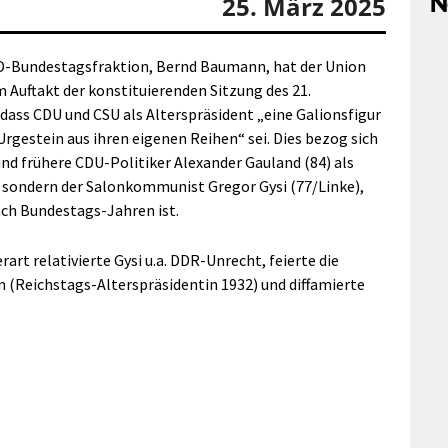
N
25. März 2025
fD-Bundestagsfraktion, Bernd Baumann, hat der Union
Auftakt der konstituierenden Sitzung des 21.
dass CDU und CSU als Alterspräsident „eine Galionsfigur
 Urgestein aus ihren eigenen Reihen“ sei. Dies bezog sich
und frühere CDU-Politiker Alexander Gauland (84) als
e, sondern der Salonkommunist Gregor Gysi (77/Linke),
ach Bundestags-Jahren ist.
rt relativierte Gysi u.a. DDR-Unrecht, feierte die
(Reichstags-Alterspräsidentin 1932) und diffamierte