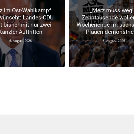
z im Ost-Wahlkampf
„Merz muss weg!
wünscht: Landes-CDU
Zehntausende wolle
t bisher mit nur zwei
Wochenende im sächs
Kanzler-Auftritten
Plauen demonstrie
6. August 2026
6. August 2026