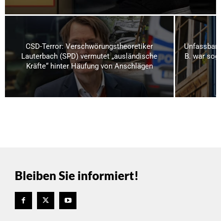
CSD-Terror: Verschwörungstheoretiker
Unfassbare
Lauterbach (SPD) vermutet „ausländische
B. war soga
Kräfte“ hinter Häufung von Anschlägen
Bleiben Sie informiert!