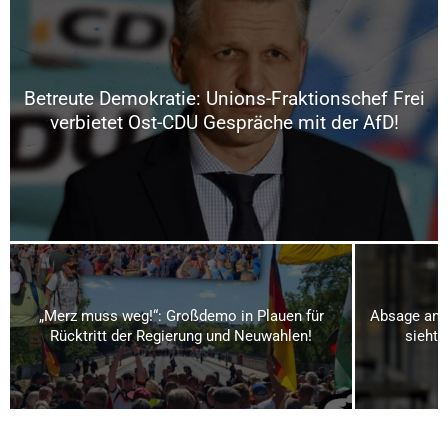
Betreute Demokratie: Unions-Fraktionschef Frei
verbietet Ost-CDU Gespräche mit der AfD!
„Merz muss weg!“: Großdemo in Plauen für
Absage an S
Rücktritt der Regierung und Neuwahlen!
sieht 