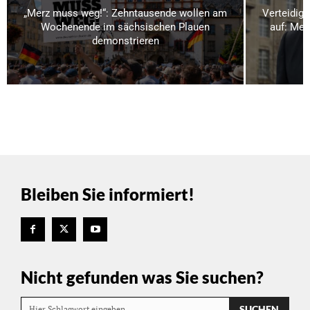
„Merz muss weg!“: Zehntausende wollen am
Verteidigu
Wochenende im sächsischen Plauen
auf: Meh
demonstrieren
Bleiben Sie informiert!
Nicht gefunden was Sie suchen?
SUCHEN
Hier Schlagwort eingeben…