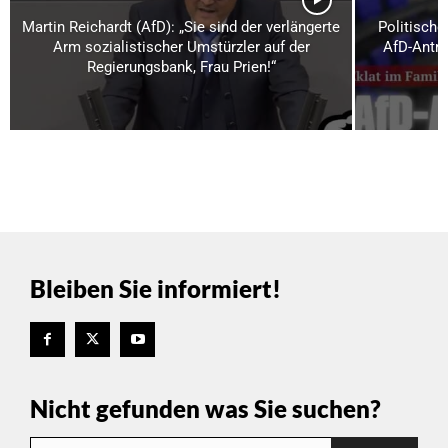
Martin Reichardt (AfD): „Sie sind der verlängerte
Politische
Arm sozialistischer Umstürzler auf der
AfD-Anträ
Regierungsbank, Frau Prien!“
Bleiben Sie informiert!
Nicht gefunden was Sie suchen?