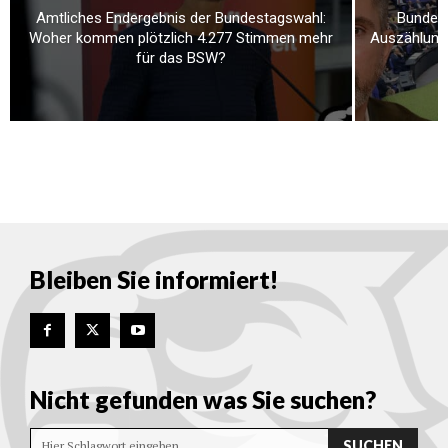
Amtliches Endergebnis der Bundestagswahl:
Bundest
Woher kommen plötzlich 4.277 Stimmen mehr
Auszählung
für das BSW?
Bleiben Sie informiert!
Nicht gefunden was Sie suchen?
SUCHEN
Hier Schlagwort eingeben…