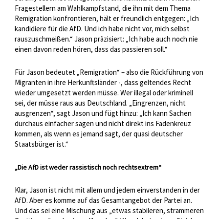
Fragestellern am Wahlkampfstand, die ihn mit dem Thema
Remigration konfrontieren, hält er freundlich entgegen: „Ich
kandidiere für die AfD. Und ich habe nicht vor, mich selbst
rauszuschmeißen.“ Jason präzisiert: „Ich habe auch noch nie
einen davon reden hören, dass das passieren soll.“
Für Jason bedeutet „Remigration“ – also die Rückführung von
Migranten in ihre Herkunftsländer -, dass geltendes Recht
wieder umgesetzt werden müsse. Wer illegal oder kriminell
sei, der müsse raus aus Deutschland. „Eingrenzen, nicht
ausgrenzen“, sagt Jason und fügt hinzu: „Ich kann Sachen
durchaus einfacher sagen und nicht direkt ins Fadenkreuz
kommen, als wenn es jemand sagt, der quasi deutscher
Staatsbürger ist.“
„Die AfD ist weder rassistisch noch rechtsextrem“
Klar, Jason ist nicht mit allem und jedem einverstanden in der
AfD. Aber es komme auf das Gesamtangebot der Partei an.
Und das sei eine Mischung aus „etwas stabileren, strammeren