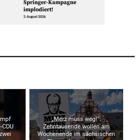
Springer-Kampagne
implodiert!
5. August 2026
ampf
„Merz muss weg!“:
s-CDU
Zehntausende wollen am
 zwei
Wochenende im sächsischen