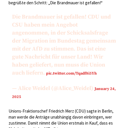
begrüßte den Schritt: „Die Brandmauer ist gefallen!“
Die Brandmauer ist gefallen! CDU und
CSU haben mein Angebot
angenommen, in der Schicksalsfrage
der Migration im Bundestag gemeinsam
mit der AfD zu stimmen. Das ist eine
gute Nachricht für unser Land! Wir
haben geliefert, nun muss die Union
auch liefern.
pic.twitter.com/Tqadf8i5Yh
— Alice Weidel (@Alice_Weidel)
January 24,
2025
Unions-Fraktionschef Friedrich Merz (CDU) sagte in Berlin,
man werde die Anträge unabhängig davon einbringen, wer
zustimme. Damit nimmt die Union erstmals in Kauf, dass es