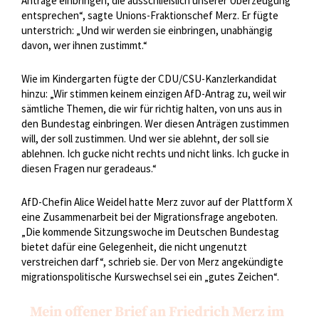
Anträge einbringen, die ausschließlich unserer Überzeugung
entsprechen“, sagte Unions-Fraktionschef Merz. Er fügte
unterstrich: „Und wir werden sie einbringen, unabhängig
davon, wer ihnen zustimmt.“
Wie im Kindergarten fügte der CDU/CSU-Kanzlerkandidat
hinzu: „Wir stimmen keinem einzigen AfD-Antrag zu, weil wir
sämtliche Themen, die wir für richtig halten, von uns aus in
den Bundestag einbringen. Wer diesen Anträgen zustimmen
will, der soll zustimmen. Und wer sie ablehnt, der soll sie
ablehnen. Ich gucke nicht rechts und nicht links. Ich gucke in
diesen Fragen nur geradeaus.“
AfD-Chefin Alice Weidel hatte Merz zuvor auf der Plattform X
eine Zusammenarbeit bei der Migrationsfrage angeboten.
„Die kommende Sitzungswoche im Deutschen Bundestag
bietet dafür eine Gelegenheit, die nicht ungenutzt
verstreichen darf“, schrieb sie. Der von Merz angekündigte
migrationspolitische Kurswechsel sei ein „gutes Zeichen“.
Mein offener Brief an Friedrich Merz im