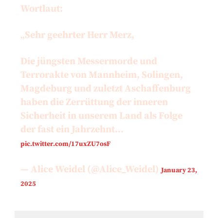
Wortlaut:
„Sehr geehrter Herr Merz,
Die jüngsten Messermorde und
Terrorakte von Mannheim, Solingen,
Magdeburg und zuletzt Aschaffenburg
haben die Zerrüttung der inneren
Sicherheit in unserem Land als Folge
der fast ein Jahrzehnt…
pic.twitter.com/17uxZU7osF
— Alice Weidel (@Alice_Weidel)
January 23,
2025