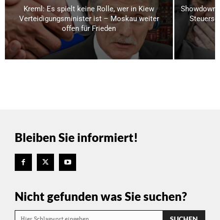
Kreml: Es spielt keine Rolle, wer in Kiew
Showdown i
Verteidigungsminister ist – Moskau weiter
Steuerse
offen für Frieden
Bleiben Sie informiert!
Nicht gefunden was Sie suchen?
SUCHEN
Hier Schlagwort eingeben…