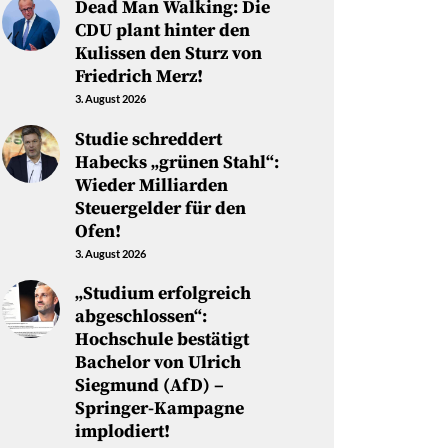
Dead Man Walking: Die
CDU plant hinter den
Kulissen den Sturz von
Friedrich Merz!
3. August 2026
Studie schreddert
Habecks „grünen Stahl“:
Wieder Milliarden
Steuergelder für den
Ofen!
3. August 2026
„Studium erfolgreich
abgeschlossen“:
Hochschule bestätigt
Bachelor von Ulrich
Siegmund (AfD) –
Springer-Kampagne
implodiert!