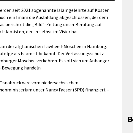
rden seit 2021 sogenannte Islamgelehrte auf Kosten
 auch ein Imam die Ausbildung abgeschlossen, der dem
as berichtet die „Bild“-Zeitung unter Berufung auf
n Islamisten, den er selbst im Visier hat!
 Imam der afghanischen Tawheed-Moschee in Hamburg.
ufolge als Islamist bekannt. Der Verfassungsschutz
amburger Moschee verkehren. Es soll sich um Anhänger
ir-Bewegung handeln.
 Osnabrück wird vom niedersächsischen
enministerium unter Nancy Faeser (SPD) finanziert –
B