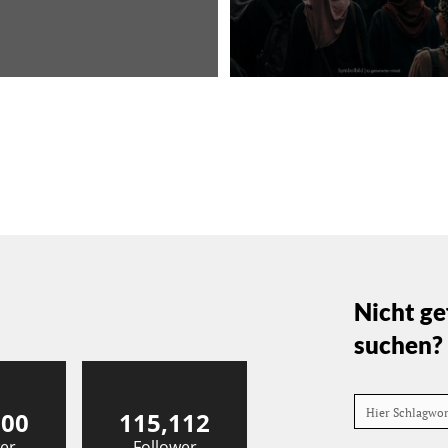
Nicht ge
suchen?
Hier Schlagwo
000
115,112
er
Follower