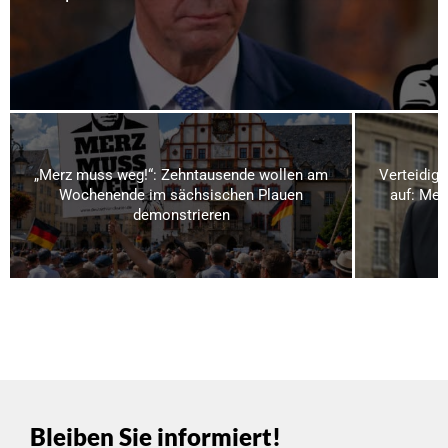
„Merz muss weg!“: Zehntausende wollen am
Verteidigu
Wochenende im sächsischen Plauen
auf: Meh
demonstrieren
Bleiben Sie informiert!