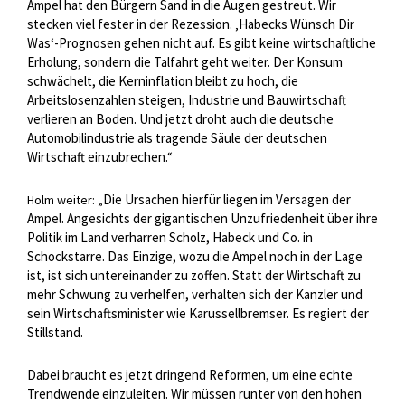
Ampel hat den Bürgern Sand in die Augen gestreut. Wir
stecken viel fester in der Rezession. ‚Habecks Wünsch Dir
Was‘-Prognosen gehen nicht auf. Es gibt keine wirtschaftliche
Erholung, sondern die Talfahrt geht weiter. Der Konsum
schwächelt, die Kerninflation bleibt zu hoch, die
Arbeitslosenzahlen steigen, Industrie und Bauwirtschaft
verlieren an Boden. Und jetzt droht auch die deutsche
Automobilindustrie als tragende Säule der deutschen
Wirtschaft einzubrechen.“
Die Ursachen hierfür liegen im Versagen der
Holm weiter: „
Ampel. Angesichts der gigantischen Unzufriedenheit über ihre
Politik im Land verharren Scholz, Habeck und Co. in
Schockstarre. Das Einzige, wozu die Ampel noch in der Lage
ist, ist sich untereinander zu zoffen. Statt der Wirtschaft zu
mehr Schwung zu verhelfen, verhalten sich der Kanzler und
sein Wirtschaftsminister wie Karussellbremser. Es regiert der
Stillstand.
Dabei braucht es jetzt dringend Reformen, um eine echte
Trendwende einzuleiten. Wir müssen runter von den hohen