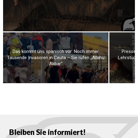
Das kommt uns spanisch vor: Noch immer
Presses
Tausende Invasoren in Ceuta – Sie rufen „Allahu
Lehrstück
Akbar“
Bleiben Sie informiert!