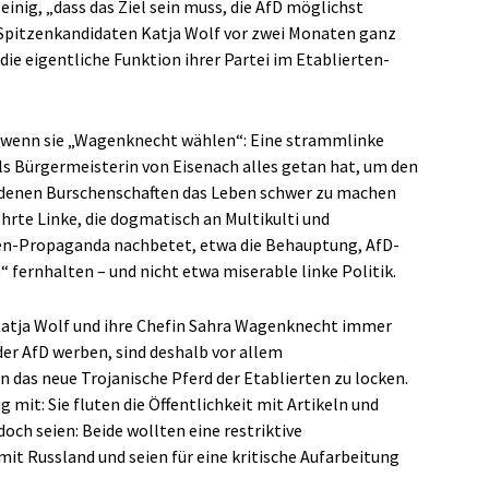
einig, „dass das Ziel sein muss, die AfD möglichst
-Spitzenkandidaten Katja Wolf vor zwei Monaten ganz
ie eigentliche Funktion ihrer Partei im Etablierten-
n, wenn sie „Wagenknecht wählen“: Eine strammlinke
s Bürgermeisterin von Eisenach alles getan hat, um den
ndenen Burschenschaften das Leben schwer zu machen
ohrte Linke, die dogmatisch an Multikulti und
ten-Propaganda nachbetet, etwa die Behauptung, AfD-
 fernhalten – und nicht etwa miserable linke Politik.
Katja Wolf und ihre Chefin Sahra Wagenknecht immer
er AfD werben, sind deshalb vor allem
 das neue Trojanische Pferd der Etablierten zu locken.
 mit: Sie fluten die Öffentlichkeit mit Artikeln und
ch seien: Beide wollten eine restriktive
 mit Russland und seien für eine kritische Aufarbeitung