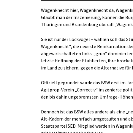
Wagenknecht hier, Wagenknecht da, Wagenkne
Glaubt man der Inszenierung, können die Bü
Thüringen und Brandenburg überall „Wagenkne
Sie ist nur der Lockvogel – wählen soll das S
Wagenknecht“, die neueste Reinkarnation der
abgewirtschafteten links-„grün“ dominierten
letzte Hoffnung der Etablierten, ihre bröck
im Land zu sichern, gegen die Alternative für
Offiziell gegründet wurde das BSW erst im Jan
Agitprop-Verein „Correctiv“ inszenierte pol
den bis dahin ungebremsten Umfrage-Höhenfl
Dennoch ist das BSW alles andere als eine „n
Alt-Kadern der mehrfach umgetauften und al
Staatspartei SED. Mitglied werden in Wagenkn