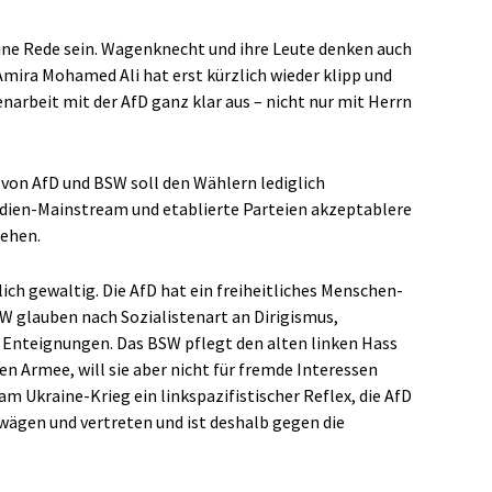
ine Rede sein. Wagenknecht und ihre Leute denken auch
 Amira Mohamed Ali hat erst kürzlich wieder klipp und
narbeit mit der AfD ganz klar aus – nicht nur mit Herrn
von AfD und BSW soll den Wählern lediglich
edien-Mainstream und etablierte Parteien akzeptablere
iehen.
lich gewaltig. Die AfD hat ein freiheitliches Menschen-
W glauben nach Sozialistenart an Dirigismus,
d Enteignungen. Das BSW pflegt den alten linken Hass
en Armee, will sie aber nicht für fremde Interessen
am Ukraine-Krieg ein linkspazifistischer Reflex, die AfD
wägen und vertreten und ist deshalb gegen die