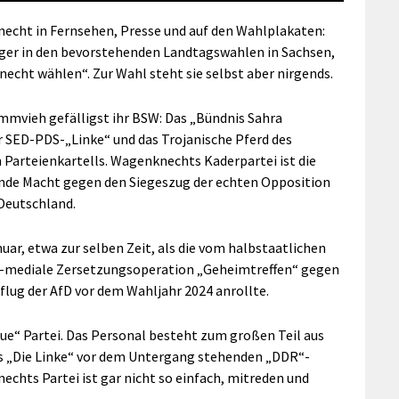
cht in Fernsehen, Presse und auf den Wahlplakaten:
rger in den bevorstehenden Landtagswahlen in Sachsen,
cht wählen“. Zur Wahl steht sie selbst aber nirgends.
timmvieh gefälligst ihr BSW: Das „Bündnis Sahra
 SED-PDS-„Linke“ und das Trojanische Pferd des
 Parteienkartells. Wagenknechts Kaderpartei ist die
elnde Macht gegen den Siegeszug der echten Opposition
 Deutschland.
uar, etwa zur selben Zeit, als die vom halbstaatlichen
it-mediale Zersetzungsoperation „Geheimtreffen“ gegen
ug der AfD vor dem Wahljahr 2024 anrollte.
eue“ Partei. Das Personal besteht zum großen Teil aus
s „Die Linke“ vor dem Untergang stehenden „DDR“-
echts Partei ist gar nicht so einfach, mitreden und