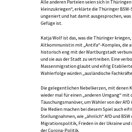
Alle anderen Parteien seien sich in Thüringen 
kleinzukriegen“, erklärte die Thüringer BSW
ungeniert und hat damit ausgesprochen, was d
Gefüge ist.
Katja Wolf ist das, was die Thüringer kriege
Altkommunistin mit „Antifa“-Komplex, die al
historisch eng mit der Wartburgstadt verbu
und sie aus der Stadt zu vertreiben. Eine verb
Massenmigration glaubt und eifrig Etablier
Wahlerfolge würden „ausländische Fachkräfte“
Die gelegentlichen Nebelkerzen, mit denen 
wieder mal für einen „anderen Umgang“ mit d
Täuschungsmanöver, um Wähler von der AfD in
Die Medien machen bei diesem Spiel auch eifrig
Stellungnahmen, wie „ähnlich“ AfD und BSW do
Migrationspolitik, Frieden in der Ukraine und
der Corona-Politik.