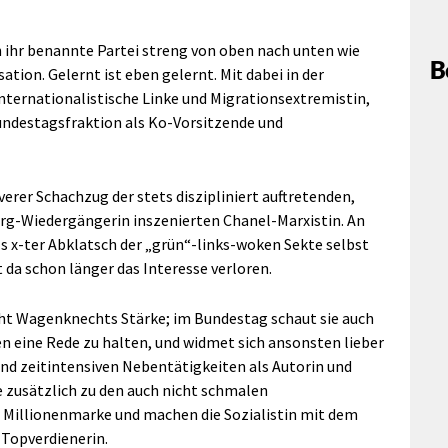
 ihr benannte Partei streng von oben nach unten wie
B
tion. Gelernt ist eben gelernt. Mit dabei in der
nternationalistische Linke und Migrationsextremistin,
Bundestagsfraktion als Ko-Vorsitzende und
erer Schachzug der stets diszipliniert auftretenden,
rg-Wiedergängerin inszenierten Chanel-Marxistin. An
ls x-ter Abklatsch der „grün“-links-woken Sekte selbst
da schon länger das Interesse verloren.
ht Wagenknechts Stärke; im Bundestag schaut sie auch
n eine Rede zu halten, und widmet sich ansonsten lieber
 und zeitintensiven Nebentätigkeiten als Autorin und
e zusätzlich zu den auch nicht schmalen
r Millionenmarke und machen die Sozialistin mit dem
 Topverdienerin.