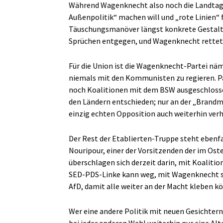
Während Wagenknecht also noch die Landtag
Außenpolitik“ machen will und „rote Linien“
Täuschungsmanöver längst konkrete Gestalt
Sprüchen entgegen, und Wagenknecht rettet d
Für die Union ist die Wagenknecht-Partei näm
niemals mit den Kommunisten zu regieren. Par
noch Koalitionen mit dem BSW ausgeschlossen
den Ländern entschieden; nur an der „Brandma
einzig echten Opposition auch weiterhin verh
Der Rest der Etablierten-Truppe steht ebenf
Nouripour, einer der Vorsitzenden der im Os
überschlagen sich derzeit darin, mit Koalit
SED-PDS-Linke kann weg, mit Wagenknecht st
AfD, damit alle weiter an der Macht kleben k
Wer eine andere Politik mit neuen Gesichtern