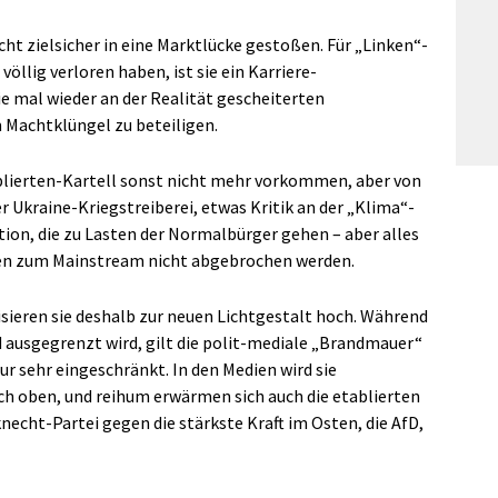
ht zielsicher in eine Marktlücke gestoßen. Für „Linken“-
völlig verloren haben, ist sie ein Karriere-
ie mal wieder an der Realität gescheiterten
Machtklüngel zu beteiligen.
blierten-Kartell sonst nicht mehr vorkommen, aber von
r Ukraine-Kriegstreiberei, etwas Kritik an der „Klima“-
tion, die zu Lasten der Normalbürger gehen – aber alles
cken zum Mainstream nicht abgebrochen werden.
ieren sie deshalb zur neuen Lichtgestalt hoch. Während
ausgegrenzt wird, gilt die polit-mediale „Brandmauer“
r sehr eingeschränkt. In den Medien wird sie
h oben, und reihum erwärmen sich auch die etablierten
knecht-Partei gegen die stärkste Kraft im Osten, die AfD,