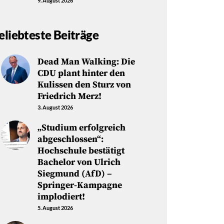
9. August 2026
eliebteste Beiträge
Dead Man Walking: Die
CDU plant hinter den
Kulissen den Sturz von
Friedrich Merz!
3. August 2026
„Studium erfolgreich
abgeschlossen“:
Hochschule bestätigt
Bachelor von Ulrich
Siegmund (AfD) –
Springer-Kampagne
implodiert!
5. August 2026