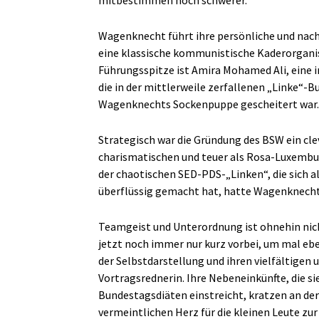
mitbestimmen noch schwerer.
Wagenknecht führt ihre persönliche und nach
eine klassische kommunistische Kaderorganisa
Führungsspitze ist Amira Mohamed Ali, eine i
die in der mittlerweile zerfallenen „Linke“-
Wagenknechts Sockenpuppe gescheitert war.
Strategisch war die Gründung des BSW ein clev
charismatischen und teuer als Rosa-Luxembu
der chaotischen SED-PDS-„Linken“, die sich a
überflüssig gemacht hat, hatte Wagenknecht 
Teamgeist und Unterordnung ist ohnehin nic
jetzt noch immer nur kurz vorbei, um mal ebe
der Selbstdarstellung und ihren vielfältigen
Vortragsrednerin. Ihre Nebeneinkünfte, die si
Bundestagsdiäten einstreicht, kratzen an de
vermeintlichen Herz für die kleinen Leute zur