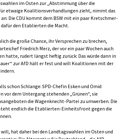
swahlen im Osten zur „Abstimmung über die
 für etwaige Koalitionsverhandlungen zieht, nimmt das
 an: Die CDU kommt dem BSW mit ein paar Kretschmer-
afür den Etablierten die Macht.
lich die große Chance, ihr Versprechen zu brechen,
teichef Friedrich Merz, der vor ein paar Wochen auch
 hatte, rudert längst heftig zurück: Das würde dann in
uer“ zur AfD hält er fest und will Koalitionen mit der
indern.
alls schon Schlange: SPD-Chefin Esken und Omid
ten vor dem Untergang stehenden „Grünen“, sie
ionsangeboten die Wagenknecht-Partei zu umwerben. Die
eht endlich die Etablierten-Einheitsfront gegen die
önnen.
 will, hat daher bei den Landtagswahlen im Osten und