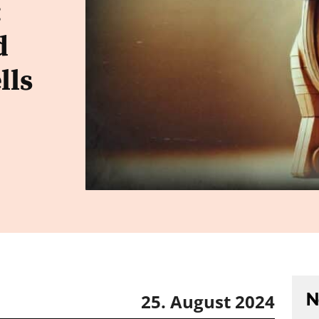
:
d
lls
N
25. August 2024