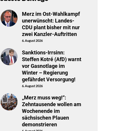
Merz im Ost-Wahlkampf
unerwünscht: Landes-
CDU plant bisher mit nur
zwei Kanzler-Auftritten
6. August 2026
Sanktions-Irrsinn:
Steffen Kotré (AfD) warnt
vor Gasnotlage im
Winter – Regierung
gefährdet Versorgung!
6. August 2026
„Merz muss weg!“:
Zehntausende wollen am
Wochenende im
sächsischen Plauen
demonstrieren
6. August 2026