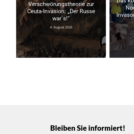
Das ko
Verschwörungstheorie zur
No
Ceuta-Invasion: „Der Russe
Invaso
war`s!“
4. August 2026
Bleiben Sie informiert!