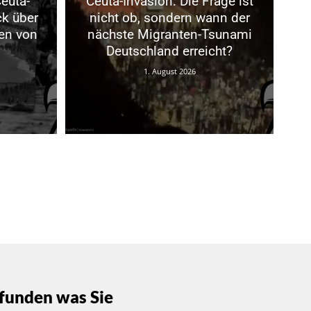
euta-
Ceuta-Invasion: Die Frage ist
ck über
nicht ob, sondern wann der
en von
nächste Migranten-Tsunami
Deutschland erreicht?
1. August 2026
funden was Sie