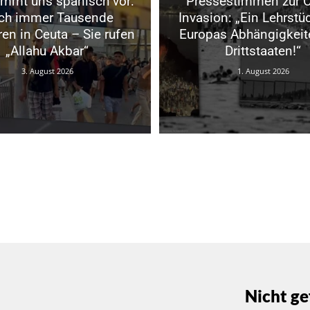
mmt uns spanisch vor:
Pressestimmen zur C
ch immer Tausende
Invasion: „Ein Lehrstü
ren in Ceuta – Sie rufen
Europas Abhängigkeit
„Allahu Akbar“
Drittstaaten!“
3. August 2026
1. August 2026
Nicht ge