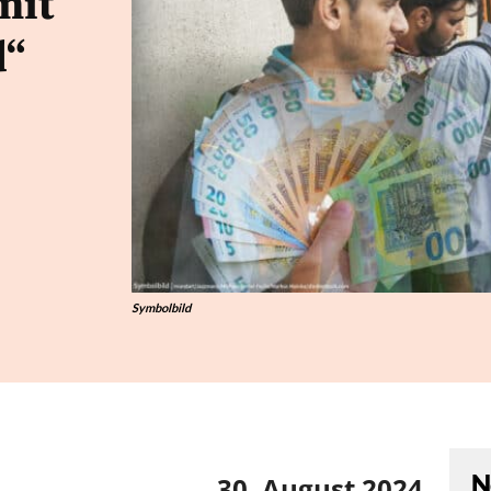
mit
d“
Symbolbild
N
30. August 2024