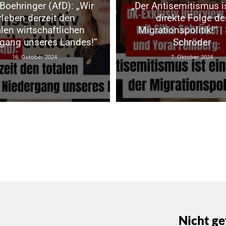
 Boehringer (AfD): „Wir
„Der Antisemitismus i
rleben derzeit den
direkte Folge de
alen wirtschaftlichen
Migrationspolitik!“ | 
gang unseres Landes!“
Schröder
16. Oktober 2024
7. Oktober 2024
Nicht ge