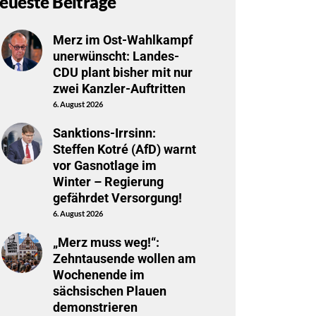
eueste Beiträge
Merz im Ost-Wahlkampf
unerwünscht: Landes-
CDU plant bisher mit nur
zwei Kanzler-Auftritten
6. August 2026
Sanktions-Irrsinn:
Steffen Kotré (AfD) warnt
vor Gasnotlage im
Winter – Regierung
gefährdet Versorgung!
6. August 2026
„Merz muss weg!“:
Zehntausende wollen am
Wochenende im
sächsischen Plauen
demonstrieren