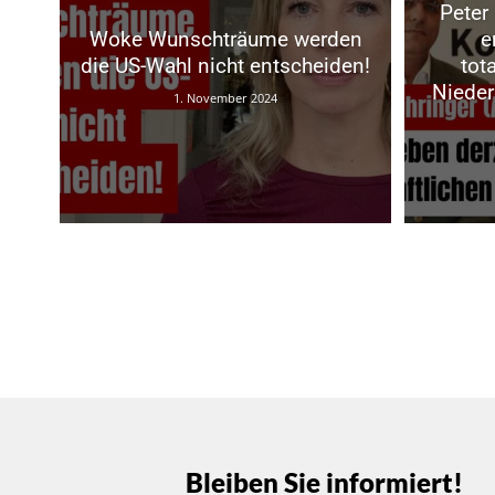
Peter
Woke Wunschträume werden
e
die US-Wahl nicht entscheiden!
tot
Nieder
1. November 2024
Bleiben Sie informiert!