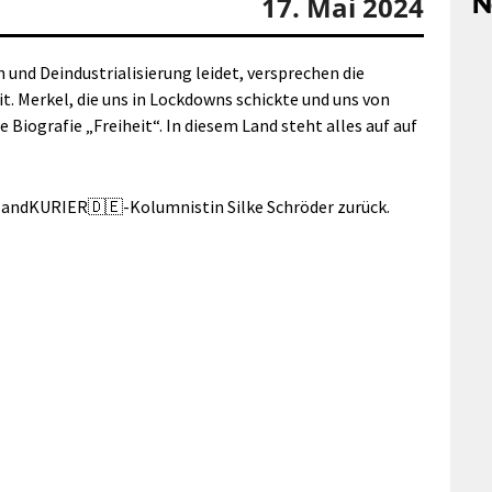
N
17. Mai 2024
nd Deindustrialisierung leidet, versprechen die
t.
M
erkel, die uns in Lockdowns schickte und uns von
Biografie „Freiheit“. In diesem Land steht alles auf auf
hlandKURIER🇩🇪-Kolumnistin Silke Schröder zurück.