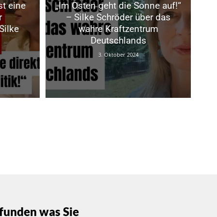
st eine
„Im Osten geht die Sonne auf!“
r
– Silke Schröder über das
Silke
wahre Kraftzentrum
Deutschlands
3. Oktober 2024
funden was Sie