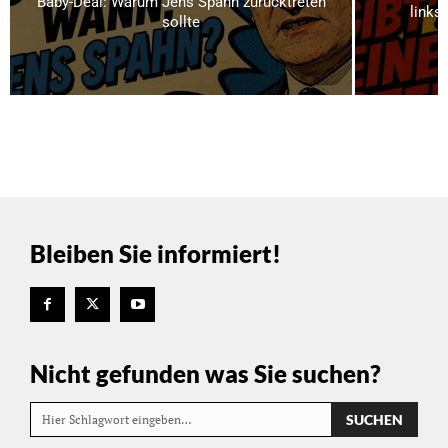
Baby-Deal: Warum Jens Spahn zurücktreten
links
sollte
Bleiben Sie informiert!
Nicht gefunden was Sie suchen?
SUCHEN
Hier Schlagwort eingeben…