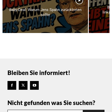
Br
Baby-Deal: Warum Jens Spahn zurücktreten
links
sollte
Bleiben Sie informiert!
Nicht gefunden was Sie suchen?