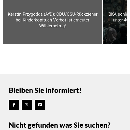
Kerstin Przygodda (AfD): CDU/CSU-Rückzieher
BKA schläg
bei Kinderkopftuch-Verbot ist erneuter
unter 40
Wählerbetrug!
Bleiben Sie informiert!
Nicht gefunden was Sie suchen?