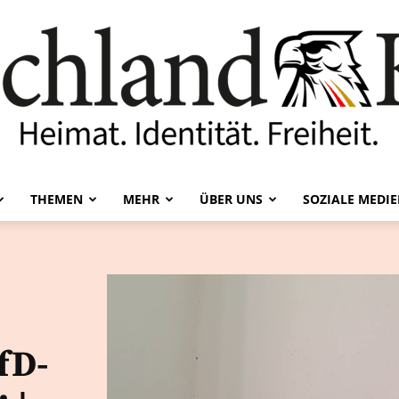
THEMEN
MEHR
ÜBER UNS
SOZIALE MEDI
Deutschland-
Kurier
fD-