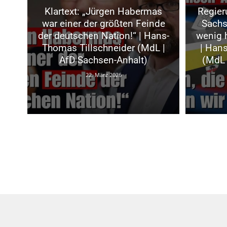
Klartext: „Jürgen Habermas
Regier
war einer der größten Feinde
Sachs
der deutschen Nation!“ | Hans-
wenig h
Thomas Tillschneider (MdL |
| Han
AfD Sachsen-Anhalt)
(MdL 
22. März 2026