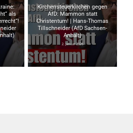
raine:
Kirchensteuerkirchen gegen
ht“ als
AfD: Mammon statt
rrecht“!
Christentum! | Hans-Thomas
neider
Tillschneider (AfD Sachsen-
nhalt)
Anhalt)
2. Januar 2026