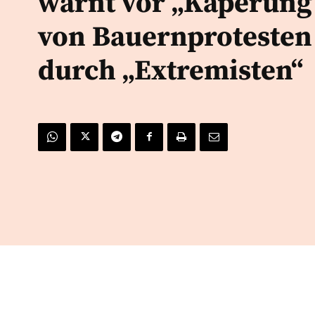
warnt vor „Kaperung
von Bauernprotesten
durch „Extremisten“