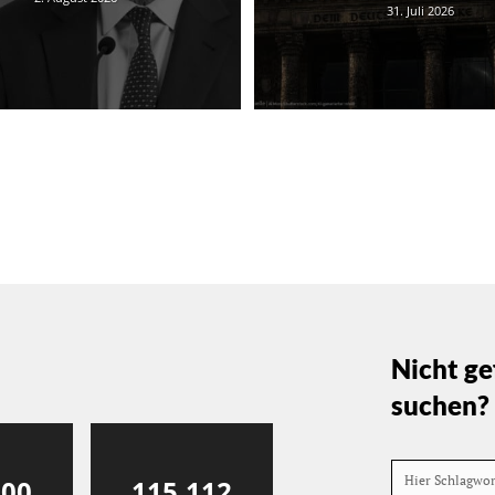
31. Juli 2026
Nicht ge
suchen?
Hier Schlagwo
000
115,112