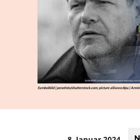
“
Symbolbild | penofoto/shutterstock.com; picture alliance/dpa | Armi
N
8. Januar 2024