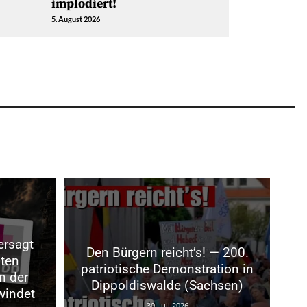
implodiert!
5. August 2026
ersagt
Den Bürgern reicht’s! — 200.
sten
patriotische Demonstration in
n der
Dippoldiswalde (Sachsen)
windet
30. Juli 2026