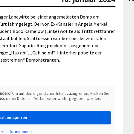
inger Landwirte bei einer angemeldeten Demo am
furt lahmgelegt. Der von Ex-Kanzlerin Angela Merkel
ident Bodo Ramelow (Linke) wollte als Trittbrettfahrer
staat buhlen. Stattdessen wurde er bei der zentralen
 dem Juri-Gagarin-Ring gnadenlos ausgebuht und
nge: „Hau ab!“, „Geh heim!“. Hinterher pöbelte der
tsextremen“ Demonstranten.
andard
. Um auf den eigentlichen Inhalt zuzugreifen, klicken Sie
dass dabei Daten an Drittanbieter weitergegeben werden.
halt entsperren
ere Informationen