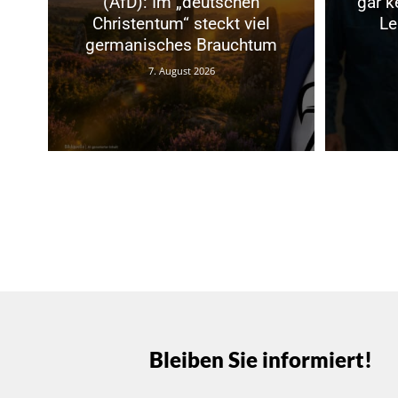
(AfD): Im „deutschen
gar k
Christentum“ steckt viel
Le
germanisches Brauchtum
7. August 2026
Bleiben Sie informiert!