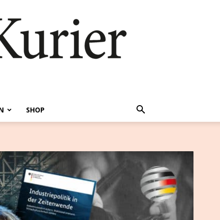
N
SHOP