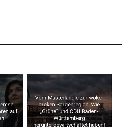
Vom Musterländle zur woke-
remse:
broken Sorgenregion: Wie
hren auf
„Grüne“ und CDU Baden-
en!
Württemberg
heruntergewirtschaftet haben!