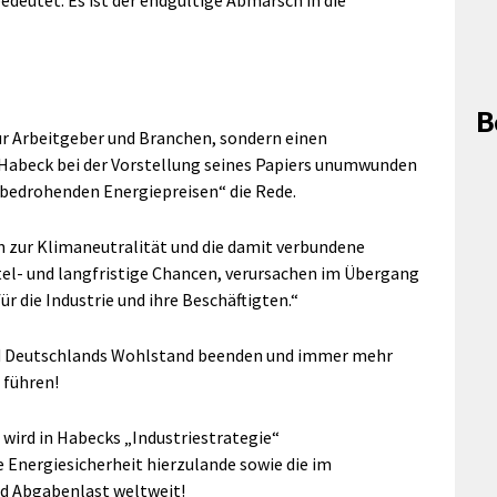
edeutet: Es ist der endgültige Abmarsch in die
B
nur Arbeitgeber und Branchen, sondern einen
Habeck bei der Vorstellung seines Papiers unumwunden
zbedrohenden Energiepreisen“ die Rede.
n zur Klimaneutralität und die damit verbundene
el- und langfristige Chancen, verursachen im Übergang
 die Industrie und ihre Beschäftigten.“
rd Deutschlands Wohlstand beenden und immer mehr
 führen!
e wird in Habecks „Industriestrategie“
de Energiesicherheit hierzulande sowie die im
nd Abgabenlast weltweit!