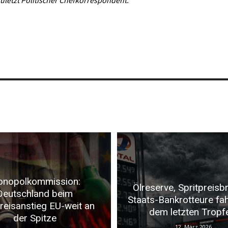
zuletzt Politischer Chefkorrespondent.
nopolkommission:
Ölreserve, Spritpreisb
Deutschland beim
Staats-Bankrotteure fa
preisanstieg EU-weit an
dem letzten Tropf
der Spitze
12. März 2026