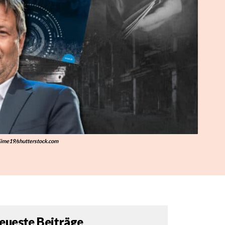
ime19/shutterstock.com
eueste Beiträge