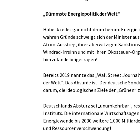
„Dümmste Energiepolitik der Welt“
Habeck redet gar nicht drum herum: Energie i
wahren Gründe schweigt sich der Minister au
Atom-Ausstieg, ihrer aberwitzigen Sanktions
Windrad-Irrsinn und mit ihren Ökosteuer-Or
hierzulande beigetragen!
Bereits 2019 nannte das „Wall Street Journa
der Welt“. Das Absurde ist: Der deutsche Sond
darum, die ideologischen Ziele der „Grünen“ z
Deutschlands Absturz sei „unumkehrbar“, res
Instituts. Die internationale Wirtschaftsage
Energiewende bis 2030 weitere 1.000 Milliarde
und Ressourcenverschwendung!