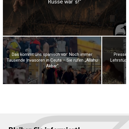
Russe war`s!“
Das kommt uns spanisch vor: Noch immer
Presses
Tausende Invasoren in Ceuta – Sie rufen „Allahu
Lehrstück
Akbar“