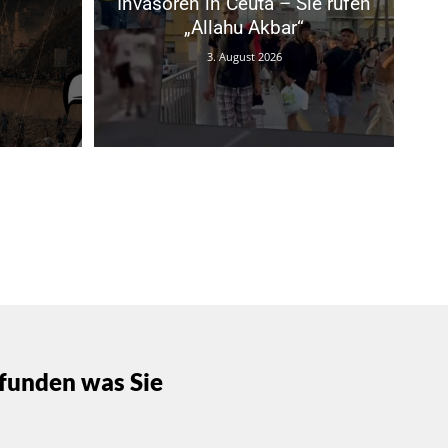
Invasoren in Ceuta – Sie rufen
„Allahu Akbar“
3. August 2026
funden was Sie