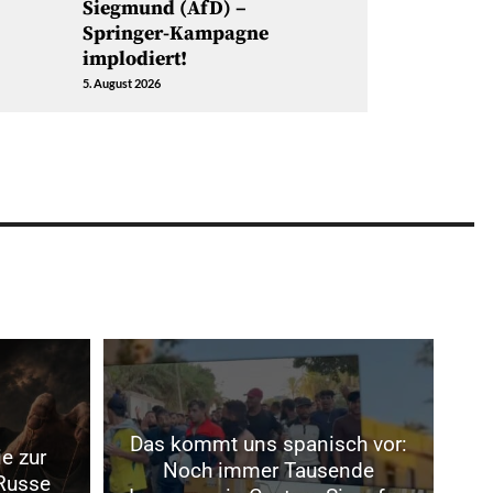
Siegmund (AfD) –
Springer-Kampagne
implodiert!
5. August 2026
Das kommt uns spanisch vor:
e zur
Noch immer Tausende
 Russe