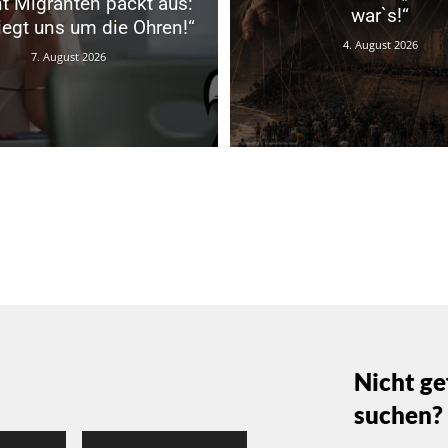
t Migranten packt aus:
war`s!“
liegt uns um die Ohren!“
4. August 2026
7. August 2026
Nicht ge
suchen?