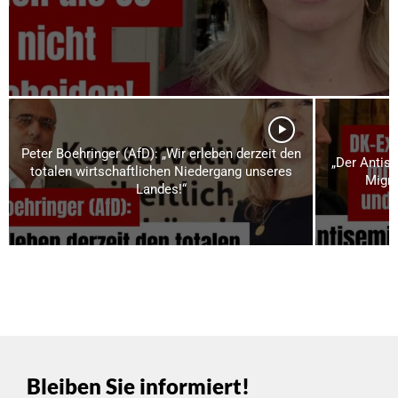
Peter Boehringer (AfD): „Wir erleben derzeit den
„Der Antise
totalen wirtschaftlichen Niedergang unseres
Migra
Landes!“
Bleiben Sie informiert!