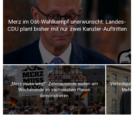
Merz im Ost-Wahlkampf unerwünscht: Landes-
CDU plant bisher mit nur zwei Kanzler-Auftritten
„Merz muss weg!“: Zehntausende wollen am
Verteidigung
Wochenende im sächsischen Plauen
Mehr a
demonstrieren