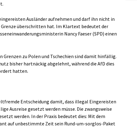
t.
eingereisten Ausländer aufnehmen und darf ihn nicht in
 Grenze überschritten hat. Im Klartext bedeutet der
asseneinwanderungsministerin Nancy Faeser (SPD) einen
n Grenzen zu Polen und Tschechien sind damit hinfällig.
hutz bisher hartnäckig abgelehnt, während die AfD dies
ordert hatten.
ltfremde Entscheidung damit, dass illegal Eingereisten
willige Ausreise gesetzt werden müsse. Die zwangsweise
esetzt werden. In der Praxis bedeutet dies: Mit dem
grant auf unbestimmte Zeit sein Rund-um-sorglos-Paket