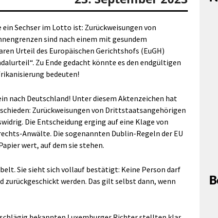
wie ein Sechser im Lotto ist: Zurückweisungen von
nnengrenzen sind nach einem mit gesundem
ren Urteil des Europäischen Gerichtshofs (EuGH)
ndalurteil“. Zu Ende gedacht könnte es den endgültigen
rikanisierung bedeuten!
chein nach Deutschland! Unter diesem Aktenzeichen hat
tschieden: Zurückweisungen von Drittstaatsangehörigen
idrig. Die Entscheidung erging auf eine Klage von
lrechts-Anwälte. Die sogenannten Dublin-Regeln der EU
Papier wert, auf dem sie stehen.
lt. Sie sieht sich vollauf bestätigt: Keine Person darf
B
d zurückgeschickt werden. Das gilt selbst dann, wenn
nschlägig bekannten Luxemburger Richter stellten klar,