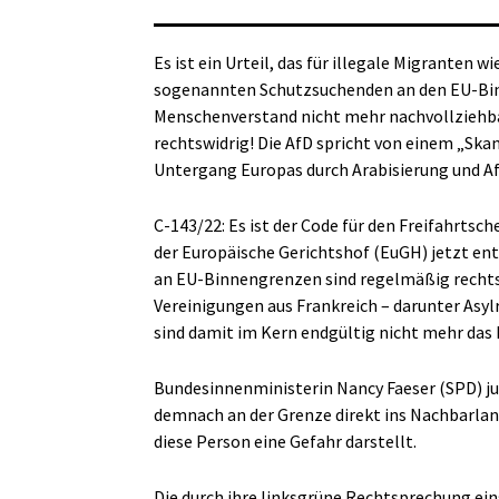
Es ist ein Urteil, das für illegale Migranten 
sogenannten Schutzsuchenden an den EU-Bi
Menschenverstand nicht mehr nachvollziehba
rechtswidrig! Die AfD spricht von einem „Ska
Untergang Europas durch Arabisierung und Af
C-143/22: Es ist der Code für den Freifahrts
der Europäische Gerichtshof (EuGH) jetzt en
an EU-Binnengrenzen sind regelmäßig rechtsw
Vereinigungen aus Frankreich – darunter Asy
sind damit im Kern endgültig nicht mehr das 
Bundesinnenministerin Nancy Faeser (SPD) jube
demnach an der Grenze direkt ins Nachbarlan
diese Person eine Gefahr darstellt.
Die durch ihre linksgrüne Rechtsprechung ei