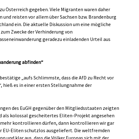
 zu Österreich gegeben. Viele Migranten waren daher
n und reisten vor allem über Sachsen bzw. Brandenburg
and ein. Die aktuelle Diskussion um eine mögliche
 zum Zwecke der Verhinderung von
Masseneinwanderung geradezu einladenden Urteil aus
uwanderung abfinden“
 bestätige „aufs Schlimmste, dass die AfD zu Recht vor
, hieß es in einer ersten Stellungnahme der
ungen des EuGH gegenüber den Mitgliedsstaaten zeigten
nd als kolossal gescheitertes Eliten-Projekt angesehen
mehr kontrollieren dürfen, dann kontrollieren wir gar
er EU-Eliten schutzlos ausgeliefert. Die weltfremden
pp und klar aus, dass die Völker Europas sich mit der