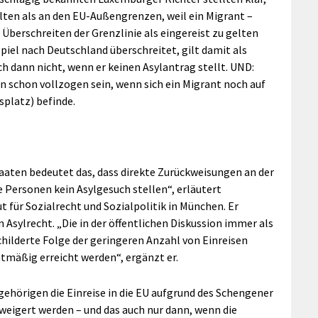
ten als an den EU-Außengrenzen, weil ein Migrant –
Überschreiten der Grenzlinie als eingereist zu gelten
spiel nach Deutschland überschreitet, gilt damit als
h dann nicht, wenn er keinen Asylantrag stellt. UND:
n schon vollzogen sein, wenn sich ein Migrant noch auf
platz) befinde.
aaten bedeutet das, dass direkte Zurückweisungen an der
e Personen kein Asylgesuch stellen“, erläutert
für Sozialrecht und Sozialpolitik in München. Er
sylrecht. „Die in der öffentlichen Diskussion immer als
ilderte Folge der geringeren Anzahl von Einreisen
tmäßig erreicht werden“, ergänzt er.
ehörigen die Einreise in die EU aufgrund des Schengener
eigert werden – und das auch nur dann, wenn die