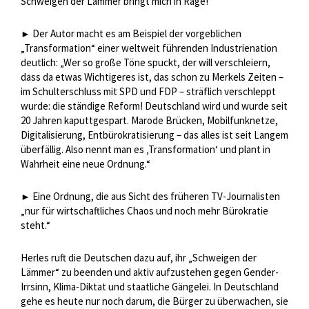
Schweigen der Lämmer bringt mich in Rage!“
Der Autor macht es am Beispiel der vorgeblichen
►
„Transformation“ einer weltweit führenden Industrienation
deutlich: „Wer so große Töne spuckt, der will verschleiern,
dass da etwas Wichtigeres ist, das schon zu Merkels Zeiten –
im Schulterschluss mit SPD und FDP – sträflich verschleppt
wurde: die ständige Reform! Deutschland wird und wurde seit
20 Jahren kaputtgespart. Marode Brücken, Mobilfunknetze,
Digitalisierung, Entbürokratisierung – das alles ist seit Langem
überfällig. Also nennt man es ‚Transformation‘ und plant in
Wahrheit eine neue Ordnung.“
Eine Ordnung, die aus Sicht des früheren TV-Journalisten
►
„nur für wirtschaftliches Chaos und noch mehr Bürokratie
steht.“
Herles ruft die Deutschen dazu auf, ihr „Schweigen der
Lämmer“ zu beenden und aktiv aufzustehen gegen Gender-
Irrsinn, Klima-Diktat und staatliche Gängelei. In Deutschland
gehe es heute nur noch darum, die Bürger zu überwachen, sie