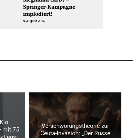
Springer-Kampagne
implodiert!
5. August 2026
 Klo –
Verschwörungstheorie zur
 mit 75
Ceuta-Invasion: „Der Russe
kt aus: