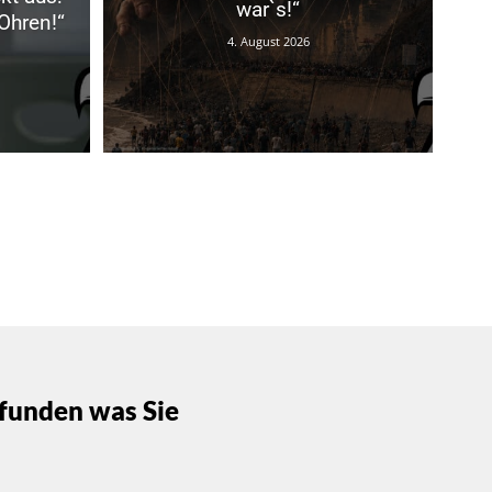
war`s!“
Ohren!“
4. August 2026
funden was Sie