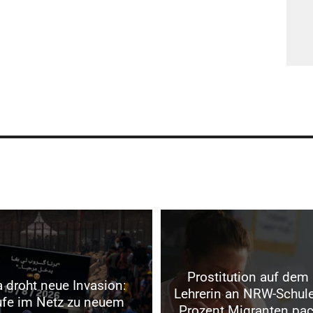
Prostitution auf dem
 droht neue Invasion:
Lehrerin an NRW-Schule
ufe im Netz zu neuem
Prozent Migranten pac