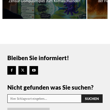
Zensur-Computerspiel zum Klimaschwindel!
der Hau
Bleiben Sie informiert!
Nicht gefunden was Sie suchen?
SUCHEN
Hier Schlagwort eingeben…