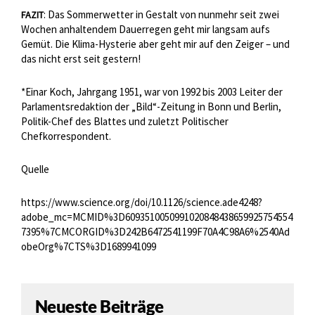
: Das Sommerwetter in Gestalt von nunmehr seit zwei
FAZIT
Wochen anhaltendem Dauerregen geht mir langsam aufs
Gemüt. Die Klima-Hysterie aber geht mir auf den Zeiger – und
das nicht erst seit gestern!
*Einar Koch, Jahrgang 1951, war von 1992 bis 2003 Leiter der
Parlamentsredaktion der „Bild“-Zeitung in Bonn und Berlin,
Politik-Chef des Blattes und zuletzt Politischer
Chefkorrespondent.
Quelle
https://www.science.org/doi/10.1126/science.ade4248?
adobe_mc=MCMID%3D6093510050991020848438659925754554
7395%7CMCORGID%3D242B6472541199F70A4C98A6%2540Ad
obeOrg%7CTS%3D1689941099
Neueste Beiträge