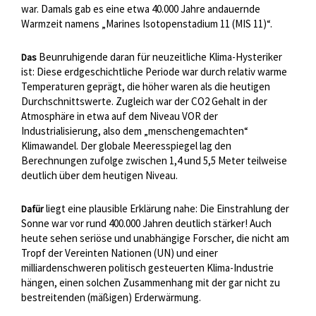
war. Damals gab es eine etwa 40.000 Jahre andauernde
Warmzeit namens „Marines Isotopenstadium 11 (MIS 11)“.
Beunruhigende daran für neuzeitliche Klima-Hysteriker
Das
ist: Diese erdgeschichtliche Periode war durch relativ warme
Temperaturen geprägt, die höher waren als die heutigen
Durchschnittswerte. Zugleich war der CO2 Gehalt in der
Atmosphäre in etwa auf dem Niveau VOR der
Industrialisierung, also dem „menschengemachten“
Klimawandel. Der globale Meeresspiegel lag den
Berechnungen zufolge zwischen 1,4 und 5,5 Meter teilweise
deutlich über dem heutigen Niveau.
liegt eine plausible Erklärung nahe: Die Einstrahlung der
Dafür
Sonne war vor rund 400.000 Jahren deutlich stärker! Auch
heute
sehen seriöse und unabhängige Forscher, die nicht am
Tropf der Vereinten Nationen (UN) und einer
milliardenschweren politisch gesteuerten Klima-Industrie
hängen, einen solchen Zusammenhang mit der gar nicht zu
bestreitenden (mäßigen) Erderwärmung.