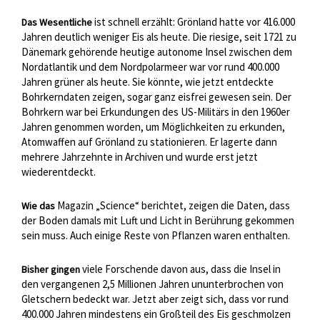
ist schnell erzählt: Grönland hatte vor 416.000
Das Wesentliche
Jahren deutlich weniger Eis als heute. Die riesige, seit 1721 zu
Dänemark gehörende heutige autonome Insel zwischen dem
Nordatlantik und dem Nordpolarmeer war vor rund 400.000
Jahren grüner als heute. Sie könnte, wie jetzt entdeckte
Bohrkerndaten zeigen, sogar ganz eisfrei gewesen sein. Der
Bohrkern war bei Erkundungen des US-Militärs in den 1960er
Jahren genommen worden, um Möglichkeiten zu erkunden,
Atomwaffen auf Grönland zu stationieren. Er lagerte dann
mehrere Jahrzehnte in Archiven und wurde erst jetzt
wiederentdeckt.
Magazin „Science“ berichtet, zeigen die Daten, dass
Wie das
der Boden damals mit Luft und Licht in Berührung gekommen
sein muss. Auch einige Reste von Pflanzen waren enthalten.
viele Forschende davon aus, dass die Insel in
Bisher gingen
den vergangenen 2,5 Millionen Jahren ununterbrochen von
Gletschern bedeckt war. Jetzt aber zeigt sich, dass vor rund
400.000 Jahren mindestens ein Großteil des Eis geschmolzen