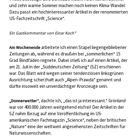
und zehn warme Sommer machen noch keinen Klima-Wandel.
Dazu passt ein hochinteressanter Artikel in der renommierten
US-Fachzeitschrift „Science“.
Ein Gastkommentar von Einar Koch*
arbeitete ich einen Stapel liegengebliebener
Am Wochenende
Zeitungen ab, während es draußen bei „sommerlichen“ 15
Grad Bindfäden regnete. Dabei stieß ich auf einen Artikel, der
am 21. Juli in der „Süddeutschen Zeitung“ (SZ) erschienen
war. Das Blatt wird wegen seiner tendenziösen linksgrünen
Ausrichtung scherzhaft auch „Alpen-Prawda“ genannt und
dürfte insoweit ein unverdächtiger Kronzeuge sein.
, dachte ich, „das ist ja interessant.“ Grönland
„Donnerwetter“
war vor 400.000 Jahren weitgehend eisfrei! Der Artikel in der
SZ nahm Bezug auf eine Veröffentlichung im US-
amerikanischen Fachmagazin „Science“, neben der britischen
„Nature“ eine der weltweit angesehensten Zeitschriften für
Naturwissenschaften.