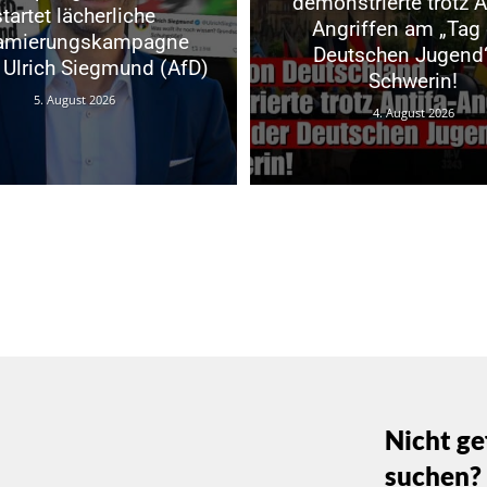
demonstrierte trotz A
startet lächerliche
Angriffen am „Tag 
famierungskampagne
Deutschen Jugend“
Ulrich Siegmund (AfD)
Schwerin!
5. August 2026
4. August 2026
Nicht ge
suchen?