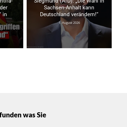
ntifa-
Siegmund (AfD): „Die Wahl in
der
Sachsen-Anhalt kann
 in
Deutschland verändern!“
1. August 2026
funden was Sie