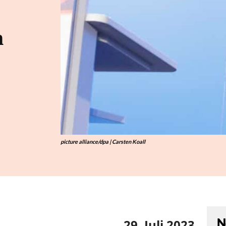
m
picture alliance/dpa | Carsten Koall
N
29. Juli 2023