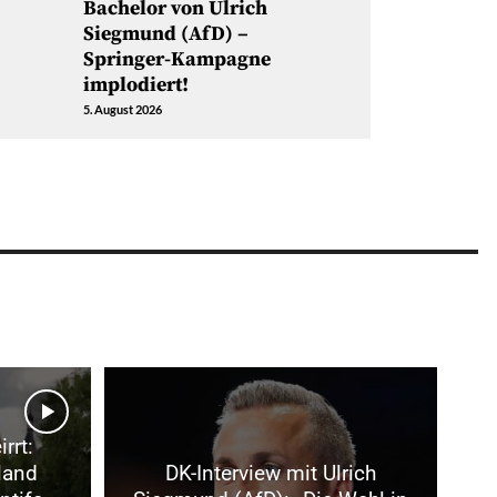
Bachelor von Ulrich
Siegmund (AfD) –
Springer-Kampagne
implodiert!
5. August 2026
rrt:
land
DK-Interview mit Ulrich