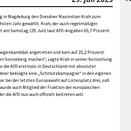
g in Magdeburg den Dresdner Maximilian Krah zum
hsten Jahr gewählt. Krah, der auch regelmäßiger
lt am Samstag (29. Juli) laut AfD-Angaben 65,7 Prozent
s Gegenkandidat angetreten und kam auf 25,2 Prozent.
en Sonneberg machen“, sagte Krah in seiner Vorstellung
ie die AfD erstmals in Deutschland mit absoluter
esdner beklagte eine „Schmutzkampagne“ in den eigenen
ar bei der letzten Europawahl auf Listenplatz drei, saß
wurde auch Mitglied der Fraktion der europäischen
r die AfD nun auch offiziell beitreten will.