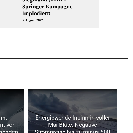
Springer-Kampagne
implodiert!
5. August 2026
nn:
Energiewende-Irrsinn in voller
nt vor
Mai-Blüte: Negative
menden
Strompreise bis zu minus 500