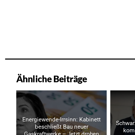
Ähnliche Beiträge
Energiewende-Irrsinn: Kabinett
Schwarz
beschließt Bau neuer
komm
Gaskraftwerke – Jetzt drohen