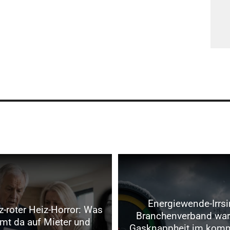
Energiewende-Irrsi
-roter Heiz-Horror: Was
Branchenverband war
t da auf Mieter und
Gasknappheit im kom