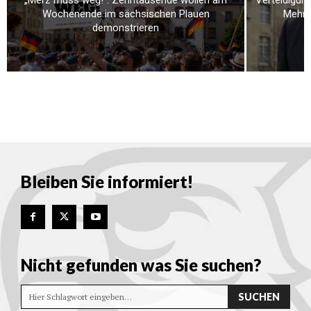
„Merz muss weg!“: Zehntausende wollen am
Verteidigung
Wochenende im sächsischen Plauen
Mehr a
demonstrieren
Bleiben Sie informiert!
Nicht gefunden was Sie suchen?
SUCHEN
Hier Schlagwort eingeben…