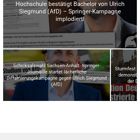
Hochschule bestätigt Bachelor von Ulrich
Siegmund (AfD) – Springer-Kampagne
implodiert!
Schicksalswahl Sachsen-Anhalt: Springer-
Sturmfest u
Journaille startet lächerliche
demonstrie
Diffamierungskampagne gegen Ulrich Siegmund
der D
(AfD)