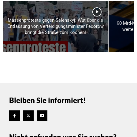
Massenproteste gegen Selenskyj: Wut über die
90 Mrd-Kre
Entlassung von Verteidigungsminister Fedorow
weitere
bringt die Straße zum Kochen!
Bleiben Sie informiert!
Nicht gefunden was Sie suchen?