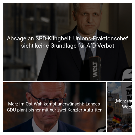
Absage an SPD-Klingbeil: Unions-Fraktionschef
sieht keine Grundlage für AfD-Verbot
„Merz mus
Merz im Ost-Wahlkampf unerwünscht: Landes-
Woche
CDU plant bisher mit nur zwei Kanzler-Auftritten