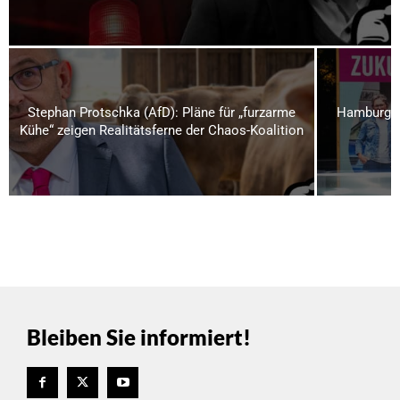
Stephan Protschka (AfD): Pläne für „furzarme
Hamburg ki
Kühe“ zeigen Realitätsferne der Chaos-Koalition
Bleiben Sie informiert!