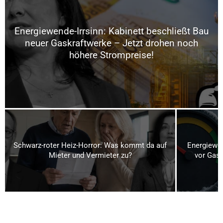
Energiewende-Irrsinn: Kabinett beschließt Bau
neuer Gaskraftwerke – Jetzt drohen noch
höhere Strompreise!
Schwarz-roter Heiz-Horror: Was kommt da auf
Energiewen
Mieter und Vermieter zu?
vor Gas