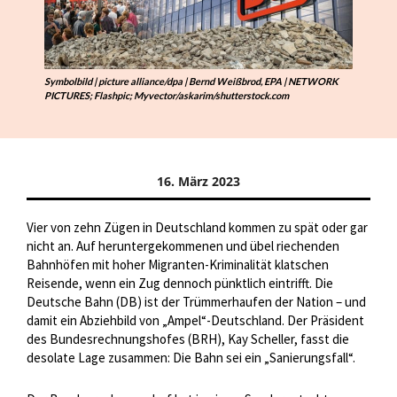
Symbolbild | picture alliance/dpa | Bernd Weißbrod, EPA | NETWORK
PICTURES; Flashpic; Myvector/askarim/shutterstock.com
16. März 2023
Vier von zehn Zügen in Deutschland kommen zu spät oder gar
nicht an. Auf heruntergekommenen und übel riechenden
Bahnhöfen mit hoher Migranten-Kriminalität klatschen
Reisende, wenn ein Zug dennoch pünktlich eintrifft. Die
Deutsche Bahn (DB) ist der Trümmerhaufen der Nation – und
damit ein Abziehbild von „Ampel“-Deutschland. Der Präsident
des Bundesrechnungshofes (BRH), Kay Scheller, fasst die
desolate Lage zusammen: Die Bahn sei ein „Sanierungsfall“.