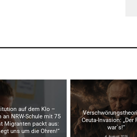
itution auf dem Klo –
Verschwörungstheori
in an NRW-Schule mit 75
Ceuta-Invasion: „Der
t Migranten packt aus:
war`s!“
liegt uns um die Ohren!“
4. August 2026