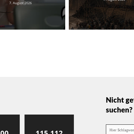
7. August 2026
Nicht ge
suchen?
Hier Schlagwo
000
115,112