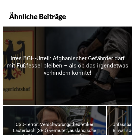
Ähnliche Beiträge
Irres BGH-Urteil: Afghanischer Gefährder darf
mit Fußfessel bleiben – als ob das irgendetwas
verhindern könnte!
CSD-Terror: Verschwörungstheoretiker
Unfassbare
Lauterbach (SPD) vermutet „ausländische
B. war soga