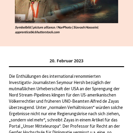
Symbolbild | picture alliance / NurPhoto | Siavosh Hosseini;
apprenticebk/shutterstock.com
20. Februar 2023
Die Enthüllungen des international renommierten
Investigativ-Journalisten Seymour Hersh bezüglich der
mutmaßlichen Urheberschaft der USA an der Sprengung der
Nord Stream-Pipelines klingen für den US-amerikanischen
Völkerrechtler und früheren UNO-Beamten Alfred de Zayas
überzeugend. Unter „normalen Verhältnissen“ würden solche
Ergebnisse nicht nur eine Regierungskrise nach sich ziehen,
„sondern viel mehr“, schreibt Zayas in einem Artikel für das
Portal „Unser Mitteleuropa“. Der Professor für Recht an der
Genfer Hochschule für Diplomatie vermisst u.a. eine, so