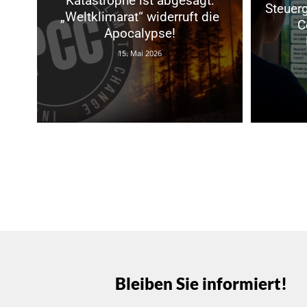
Katastrophe ist abgesagt:
Steuerg
„Weltklimarat“ widerruft die
C
Apocalypse!
15. Mai 2026
Bleiben Sie informiert!