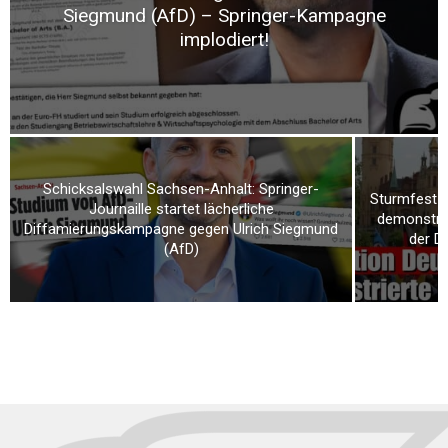
Siegmund (AfD) – Springer-Kampagne
implodiert!
Schicksalswahl Sachsen-Anhalt: Springer-
Sturmfest u
Journaille startet lächerliche
demonstrie
Diffamierungskampagne gegen Ulrich Siegmund
der D
(AfD)