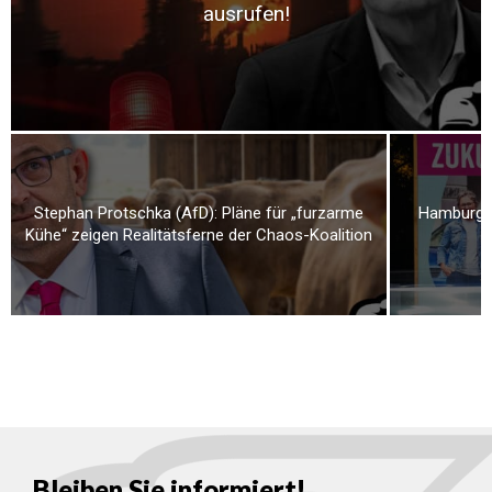
ausrufen!
Stephan Protschka (AfD): Pläne für „furzarme
Hamburg ki
Kühe“ zeigen Realitätsferne der Chaos-Koalition
Bleiben Sie informiert!