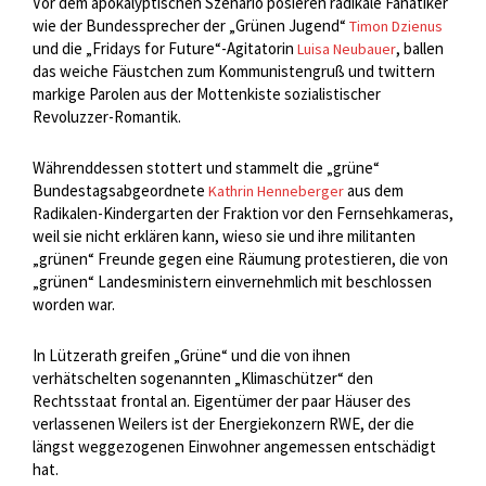
Vor dem apokalyptischen Szenario posieren radikale Fanatiker
wie der Bundessprecher der „Grünen Jugend“
Timon Dzienus
und die „Fridays for Future“-Agitatorin
, ballen
Luisa Neubauer
das weiche Fäustchen zum Kommunistengruß und twittern
markige Parolen aus der Mottenkiste sozialistischer
Revoluzzer-Romantik.
Währenddessen stottert und stammelt die „grüne“
Bundestagsabgeordnete
aus dem
Kathrin Henneberger
Radikalen-Kindergarten der Fraktion vor den Fernsehkameras,
weil sie nicht erklären kann, wieso sie und ihre militanten
„grünen“ Freunde gegen eine Räumung protestieren, die von
„grünen“ Landesministern einvernehmlich mit beschlossen
worden war.
In Lützerath greifen „Grüne“ und die von ihnen
verhätschelten sogenannten „Klimaschützer“ den
Rechtsstaat frontal an. Eigentümer der paar Häuser des
verlassenen Weilers ist der Energiekonzern RWE, der die
längst weggezogenen Einwohner angemessen entschädigt
hat.