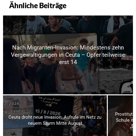
Ähnliche Beiträge
Nach Migranten-Invasion: Mindestens zehn
Vergewaltigungen in Ceuta – Opfer teilweise
erst 14
Prostituti
Ceuta droht neue Invasion: Aufrufe im Netz zu
Schule mi
neuem Sturm Mitte August
„Da