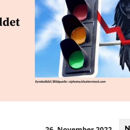
ldet
Symbolbild | Bildquelle: viphotos/shutterstock.com
N
26. November 2022