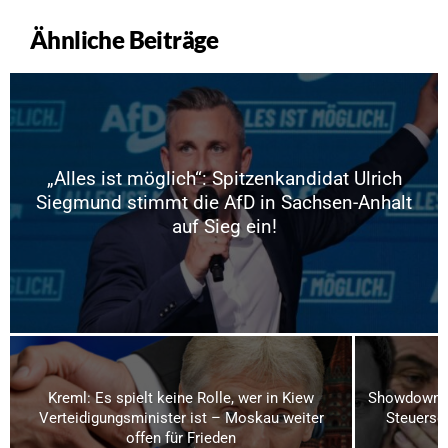
Ähnliche Beiträge
„Alles ist möglich“: Spitzenkandidat Ulrich
Siegmund stimmt die AfD in Sachsen-Anhalt
auf Sieg ein!
Kreml: Es spielt keine Rolle, wer in Kiew
Showdown i
Verteidigungsminister ist – Moskau weiter
Steuerse
offen für Frieden