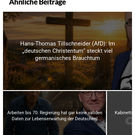
Ähnliche Beiträge
Hans-Thomas Tillschneider (AfD): Im
„deutschen Christentum“ steckt viel
germanisches Brauchtum
Arbeiten bis 70: Regierung hat gar keine validen
Kabinetts
Daten zur Lebenserwartung der Deutschen!
R